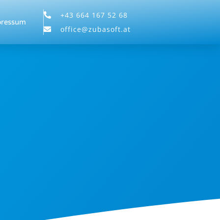
+43 664 167 52 68
pressum
office@zubasoft.at