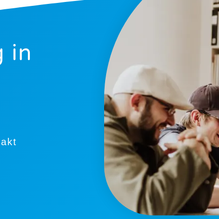
 in
takt